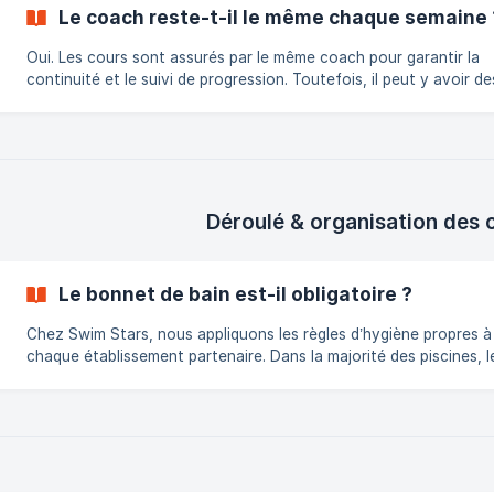
Le coach reste-t-il le même chaque semaine 
Oui. Les cours sont assurés par le même coach pour garantir la
continuité et le suivi de progression. Toutefois, il peut y avoir de
remplacements ponctuels sans impact sur la qualité du cours.
Déroulé & organisation des 
Le bonnet de bain est-il obligatoire ?
Chez Swim Stars, nous appliquons les règles d’hygiène propres à
chaque établissement partenaire. Dans la majorité des piscines, l
bonnet de bain est obligatoire. De notre côté, nous le recomma
pour des raisons de confort.