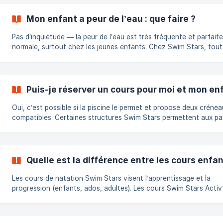
Mon enfant a peur de l’eau : que faire ?
Pas d’inquiétude — la peur de l’eau est très fréquente et parfai
normale, surtout chez les jeunes enfants. Chez Swim Stars, tout
fait pour aider les enfants à se familiariser avec l’eau à leur ryth
sans pression, dans un environnement calme et bienveillant. 💬
Pourquoi mon enfant a peur de l’eau ? L’eau peut être impressionnante
: elle change les sensations, les sons, la respiration et le repère
Puis-je réserver un cours pour moi et mon e
corporel. Certains enfants ont vécu une mauvaise expérience
(éclabous
Oui, c’est possible si la piscine le permet et propose deux créne
compatibles. Certaines structures Swim Stars permettent aux pa
et aux enfants de suivre leur cours en parallèle, dans le même c
horaire ou à quelques minutes près. Chaque participant (vous et
enfant) doit avoir son propre compte Swim Stars. Une fois les
comptes créés, vous pouvez choisir les créneaux horaires compa
Quelle est la différence entre les cours enfan
et réserver vos cours directement depuis votre espace client S
Stars ou depu
Les cours de natation Swim Stars visent l’apprentissage et la
progression (enfants, ados, adultes). Les cours Swim Stars Activ
dédiés au bien-être et à la remise en forme (aquagym, aquabike, e
sans objectif de natation.