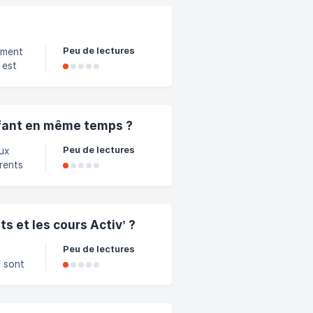
Peu de lectures
tement
 est
me,
nfant en même temps ?
Peu de lectures
aux
rents
réneau
 votre
tibles
ts et les cours Activ’ ?
wim
Peu de lectures
’ sont
tc.),