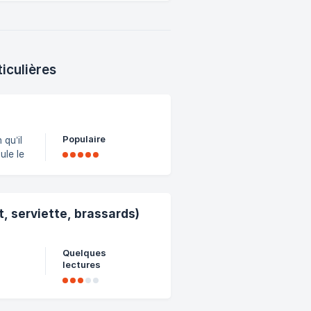
iculières
Populaire
 qu’il
ule le
rme,
 nous
(par
t, serviette, brassards)
 de la
Quelques
lectures
s