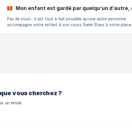
Mon enfant est gardé par quelqu’un d’autre,
Pas de souci : il est tout à fait possible qu’une autre personne
accompagne votre enfant à son cours Swim Stars à votre place.
Notre priorité reste que votre enfant soit bien accueilli, à l’heure
prêt à profiter pleinement de sa séance. 👨‍👩‍👧 Si un proche
accompagne votre enfant Il suffit que cette personne connaisse le
nom sous lequel la réservation a été faite (celui du compte paren
Le coordinateur ou le coach Swim Stars présent sur place pourra
prendre le relais san
 que vous cherchez ?
s un email.