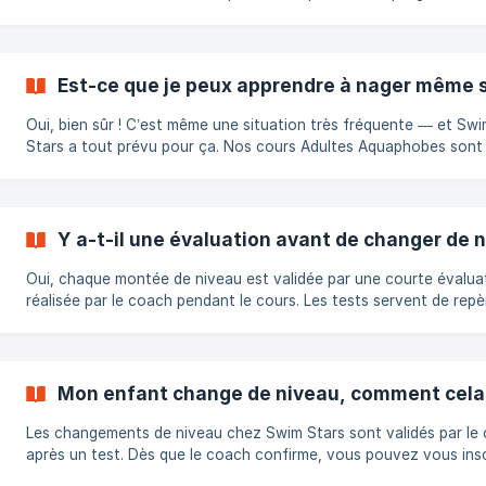
suivie séance après séance, grâce à une méthode structurée et 
outils ludiques comme les Swim Stars Awards. 🔹 Étape 1 – Comment
nous suivons la progression Nos coachs observent les compétences
travaillées à chaque séance et réalisent un débrief personnalisé à
Est-ce que je peux apprendre à nager même si 
du cours. Chaque objectif validé correspond à une étape franchi
dans le pa
Oui, bien sûr ! C’est même une situation très fréquente — et Sw
Stars a tout prévu pour ça. Nos cours Adultes Aquaphobes sont
conçus pour vaincre la peur de l’eau progressivement, dans un c
rassurant, calme et bienveillant. Aucune expérience préalable n’e
nécessaire. 👉 Vous n’avez pas besoin de savoir nager ni de mett
tête sous l’eau. On commence souvent au bord du bassin, avec 
Y a-t-il une évaluation avant de changer de 
exercices simples de respiration, flottaison et relâchement. Le c
prend le tem
Oui, chaque montée de niveau est validée par une courte évalua
réalisée par le coach pendant le cours. Les tests servent de repè
pour assurer une progression fluide et sécurisée.
Mon enfant change de niveau, comment cela
Les changements de niveau chez Swim Stars sont validés par le
après un test. Dès que le coach confirme, vous pouvez vous insc
au niveau de cours supérieur.