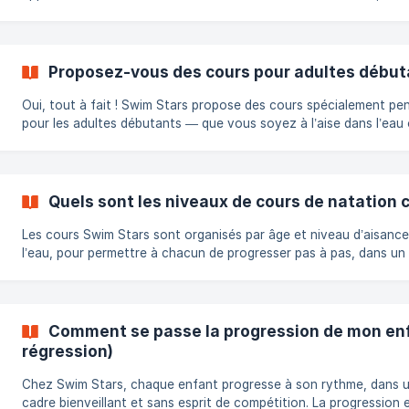
s’adaptent ensuite à chaque âge et à chaque étape de progressi
Notre méthode repose sur une approche ludique, bienveillante e
sécurisée, pour que chaque nageur évolue à son rythme, en tou
confiance. 👶 Dès 4 mois : les cours Bébé Nageur Les tout-petits
Proposez-vous des cours pour adultes début
peuvent commencer dès 4 mois, dans notre programme Les Gard
des Océans. Ces séances son
Oui, tout à fait ! Swim Stars propose des cours spécialement pe
pour les adultes débutants — que vous soyez à l’aise dans l’eau
non, tout est fait pour vous aider à apprendre à nager à votre r
et sans pression. Le cours « Adultes Débutants » s’adresse à to
les personnes qui ne savent pas encore nager mais n’ont pas de
particulière de l’eau. Il s’agit de la première étape pour acquérir le
Quels sont les niveaux de cours de natation 
bases essentielles : **flottaison, respiration, immersion, déplac
Les cours Swim Stars sont organisés par âge et niveau d’aisanc
l’eau, pour permettre à chacun de progresser pas à pas, dans un
de confiance, de bienveillance et de sécurité. Chaque étape
correspond à un objectif clair 👇 👶 Bébé-nageur (4 à 35 mois) Objectif
: découverte et éveil aquatique. Les tout-petits découvrent le pla
de l’eau avec leurs parents, dans une ambiance ludique et sécurisée
Comment se passe la progression de mon enf
AutoRescue (3 à 4 ans) Objectif : savoir se sau
régression)
Chez Swim Stars, chaque enfant progresse à son rythme, dans 
cadre bienveillant et sans esprit de compétition. La progression 