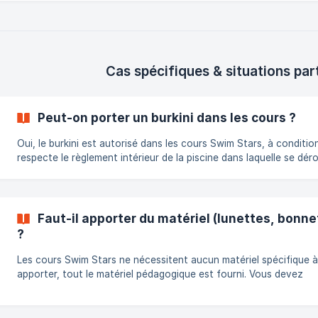
Cas spécifiques & situations part
Peut-on porter un burkini dans les cours ?
Oui, le burkini est autorisé dans les cours Swim Stars, à condition
respecte le règlement intérieur de la piscine dans laquelle se déro
cours. Chaque établissement fixe ses propres règles (matière, fo
hygiène), et Swim Stars s’y conforme strictement. Pour être sûr,
vous conseillons de contacter directement la piscine concernée 
téléphone ou via sa page) avant votre venue. Vous êtes invité à
Faut-il apporter du matériel (lunettes, bonne
prendre contact directement par téléphone avec le service client
?
pi
Les cours Swim Stars ne nécessitent aucun matériel spécifique à
apporter, tout le matériel pédagogique est fourni. Vous devez
simplement venir avec un maillot, une serviette, un bonnet et de
lunettes.