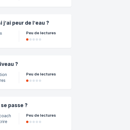
à des
 la fin
j’ai peur de l’eau ?
e
Peu de lectures
im
adre
st
re la
des
niveau ?
oach
Peu de lectures
tion
res
 se passe ?
Peu de lectures
 coach
rire