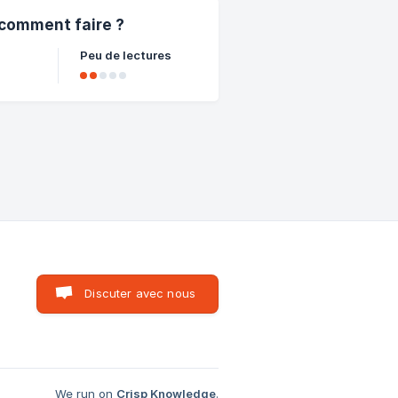
 comment faire ?
Peu de lectures
 et
t).
 alors
Discuter avec nous
We run on
Crisp Knowledge
.