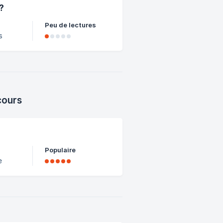
?
Peu de lectures
s
cours
Populaire
e
ndons