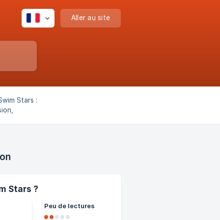
Aller au site
 Swim Stars :
sion,
uliers.
ion
m Stars ?
Peu de lectures