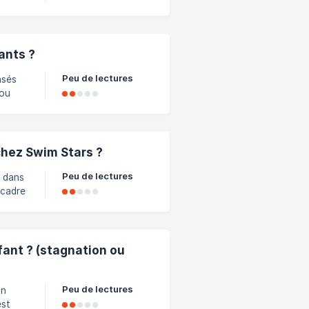
on.
t
te
ants ?
iens
Peu de lectures
nsés
 ou
ythme
utes
 peur
s
chez Swim Stars ?
ement
Peu de lectures
e dans
 cadre
isir
. 🐬
ant ? (stagnation ou
Peu de lectures
un
est