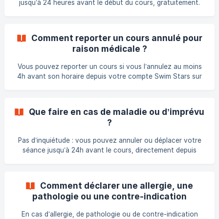
jusqu’à 24 heures avant le début du cours, gratuitement.
Tout se fait directement depuis votre compte Swim Stars,
sur le site ou dans l’application Swim Stars 📱. Passé ce
délai, le cours est considéré comme utilisé et ne peut plus
Comment reporter un cours annulé pour
être reporté. ✅ À retenir Annulation ou modification
raison médicale ?
possible jusqu’à 24 heures avant le début du cours Depuis
votre espace personnel Swim Stars (site ou application)
Vous pouvez reporter un cours si vous l’annulez au moins
**Au
4h avant son horaire depuis votre compte Swim Stars sur
backoffice.bsport.io En cas de maladie ou empêchement
médical, le report reste possible même après le délai, sur
présentation d’un justificatif auprès de votre centre Swim
Que faire en cas de maladie ou d’imprévu
Stars.
?
Pas d’inquiétude : vous pouvez annuler ou déplacer votre
séance jusqu’à 24h avant le cours, directement depuis
votre application Swim Stars ou votre espace client en
ligne. Le crédit ne sera pas perdu et vous pourrez le
réutiliser sur un autre créneau selon les disponibilités. ⚠️
Comment déclarer une allergie, une
Passé ce délai, la séance est comptée comme utilisée,
pathologie ou une contre-indication
même en cas de maladie, sauf présentation d’un justificatif
médicale ?
médical. Nous comprenons qu’il puisse y avoir des imprévus
En cas d’allergie, de pathologie ou de contre-indication
(fièvre, blessure, acc