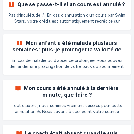
crédit est disponible immédiatement. En cas de fermeture
Que se passe-t-il si un cours est annulé ?
prolongée ou d’impossibilité de report, le centre Swim Stars
pourra, à titre exceptionnel, proposer un avoir ou un
Pas d’inquiétude 💧 En cas d’annulation d’un cours par Swim
remboursement selon les cas prévus par les CGV.
Stars, votre crédit est automatiquement recrédité sur
votre compte Swim Stars. Vous recevez également une
notification par email et/ou SMS vous informant de
l’annulation. Vous pouvez ensuite reprogrammer librement
Mon enfant a été malade plusieurs
votre séance à la date de votre choix, directement depuis
semaines : puis-je prolonger la validité de
votre espace personnel sur le site ou l’application Swim
mon pack ou abonnement ?
Stars 📱. ℹ️ Pourquoi un cours peut-il être annulé ? Les
En cas de maladie ou d’absence prolongée, vous pouvez
annulations restent rares, mais
demander une prolongation de votre pack ou abonnement.
Contactez votre centre Swim Stars (email/téléphone sur la
page de votre piscine) avec un justificatif médical, ils
ajusteront la validité selon la durée d’absence.
Mon cours a été annulé à la dernière
minute, que faire ?
Tout d’abord, nous sommes vraiment désolés pour cette
annulation 🙏 Nous savons à quel point votre séance
compte, et nous faisons toujours le maximum pour éviter
ce genre de désagrément. 💬 Voici ce qu’il se passe
automatiquement : ✅ Votre crédit est automatiquement
Le coach était absent quand je suis