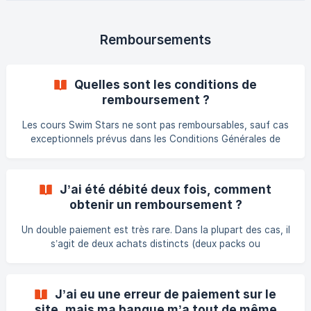
prévenu(e) ? Lorsque vous réservez via une plateforme
partenaire : vous n'avez généralement pas de compte
client Swim Stars ; Swim Stars ne dispose pas de votre
Remboursements
adresse email ni de votre numéro de téléphone ;
Quelles sont les conditions de
remboursement ?
Les cours Swim Stars ne sont pas remboursables, sauf cas
exceptionnels prévus dans les Conditions Générales de
Vente (CGV) ou les conditions d’achat de votre formule ou
abonnement. Chaque structure Swim Stars est
juridiquement indépendante et responsable de la gestion de
J’ai été débité deux fois, comment
ses propres cours, plannings et remboursements éventuels.
obtenir un remboursement ?
Ainsi, tout remboursement éventuel doit être demandé
directement auprès de la piscine ou du centre concerné. ✅
Un double paiement est très rare. Dans la plupart des cas, il
Remboursements possibles (avec jus
s’agit de deux achats distincts (deux packs ou
abonnements). Vérifiez vos factures sur
backoffice.bsport.io → “Mon compte → Factures”. Si vous
voyez un seul achat mais deux débits bancaires, contactez
J’ai eu une erreur de paiement sur le
votre centre Swim Stars avec les preuves du double
site, mais ma banque m’a tout de même