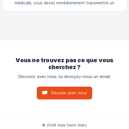
médicale, vous devez immédiatement transmettre un
certificat médical au centre Swim Stars concerné, par email
(adresse disponible sur la page piscine). L’équipe du centre
fera ensuite le point avec vous sur la situation et la suite
donnée à vos cours.
Vous ne trouvez pas ce que vous
cherchez ?
Discutez avec nous ou envoyez-nous un email.
Discuter avec nous
© 2026 Aide Swim Stars