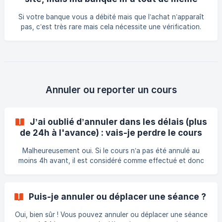
paiement pour vérification et remboursement si besoin.
débité, que faire ?
Si votre banque vous a débité mais que l’achat n’apparaît
pas, c’est très rare mais cela nécessite une vérification.
Connectez-vous sur votre compte client Swim Stars sur
backoffice.bsport.io et vérifiez vos factures. Si rien
n’apparaît, contactez votre centre Swim Stars
(email/téléphone sur la page de votre piscine) avec les
preuves de paiement.
Annuler ou reporter un cours
J’ai oublié d’annuler dans les délais (plus
de 24h à l'avance) : vais-je perdre le cours
réservé ?
Malheureusement oui. Si le cours n’a pas été annulé au
moins 4h avant, il est considéré comme effectué et donc
perdu, conformément à nos CGV. En cas de maladie,
accident ou empêchement exceptionnel, contactez votre
centre Swim Stars avec un justificatif, ils peuvent étudier
Puis-je annuler ou déplacer une séance ?
une solution au cas par cas.
Oui, bien sûr ! Vous pouvez annuler ou déplacer une séance