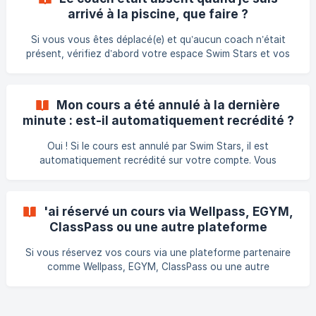
recrédité sur votre compte Swim Stars, vous ne perdez
arrivé à la piscine, que faire ?
donc aucun cours. ✉️ Vous recevez une notification par
email et, lorsque c’est possible, un SMS ou un appel de
Si vous vous êtes déplacé(e) et qu’aucun coach n’était
confirmation. 🧾 Vous pouvez **réser
présent, vérifiez d’abord votre espace Swim Stars et vos
notifications (email ou SMS). Si le cours n’a pas encore été
annulé, il sera recrédité dans les heures suivantes. Dans
tous les cas, contactez votre centre Swim Stars pour faire
Mon cours a été annulé à la dernière
le point sur la situation.
minute : est-il automatiquement recrédité ?
Oui ! Si le cours est annulé par Swim Stars, il est
automatiquement recrédité sur votre compte. Vous
recevez un email (et parfois un SMS) confirmant le recrédit.
'ai réservé un cours via Wellpass, EGYM,
ClassPass ou une autre plateforme
partenaire, mais le cours a été annulé. Que
Si vous réservez vos cours via une plateforme partenaire
faire ?
comme Wellpass, EGYM, ClassPass ou une autre
plateforme connectée à Swim Stars, votre réservation
fonctionne différemment d'une réservation effectuée
directement chez Swim Stars. 💦 1. Pourquoi je n'ai pas été