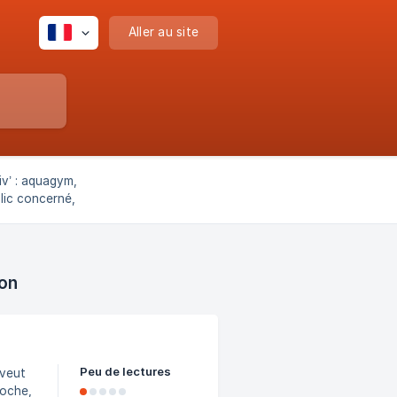
Aller au site
iv’ : aquagym,
blic concerné,
articularités
ion
Peu de lectures
 veut
roche,