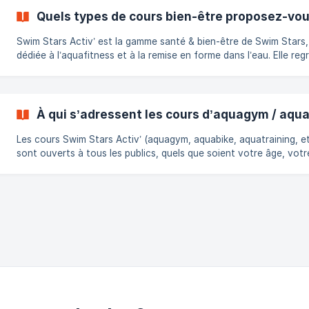
reconnecter à son corps en toute sécurité, dans une ambiance
Quels types de cours bien-être proposez-vou
bienveillante et encadrée. Les coachs Swim Stars adaptent cha
exercice pour r
Swim Stars Activ’ est la gamme santé & bien-être de Swim Stars,
dédiée à l’aquafitness et à la remise en forme dans l’eau. Elle re
un ensemble de cours variés permettant de bouger, renforcer, se
détendre et améliorer sa condition physique en douceur, dans u
ambiance conviviale et sans pression. Chaque piscine Swim Star
propose une sélection de cours spécifiques selon ses équipemen
À qui s’adressent les cours d’aquagym / aqua
son public local : cela peut aller de l’aquagym classique à l’aquabi
pas
Les cours Swim Stars Activ’ (aquagym, aquabike, aquatraining, et
sont ouverts à tous les publics, quels que soient votre âge, votr
niveau ou votre condition physique. Ils permettent de bouger da
l’eau en douceur ou de manière plus tonique, selon votre envie et
cours choisi. Chaque séance est encadrée par un coach formé, q
adapte les exercices et l’intensité en fonction du niveau du grou
Ces cours sont particulièrement appréciés par : les seniors, les
**femme