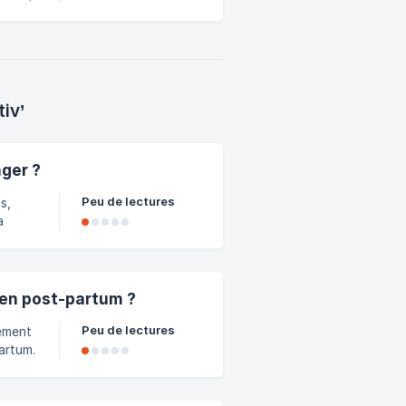
tivé
é 💙
l sur
iez l
iv’
ager ?
Peu de lectures
s,
a
a
s avec
pas
, de
 en post-partum ?
Peu de lectures
lement
artum.
 après
t se