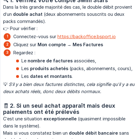
🔍
1. Vérifiez votre compte Swim Stars
Dans la très grande majorité des cas, le double débit provient
d’un
double achat
(deux abonnements souscrits ou deux
packs commandés).
👉 Pour vérifier :
Connectez-vous sur
https://backoffice.bsport.io
Cliquez sur
Mon compte → Mes Factures
Regardez :
Le
nombre de factures
associées,
Les
produits achetés
(packs, abonnements, cours),
Les
dates et montants
.
💡
S’il y a bien deux factures distinctes, cela signifie qu’il y a eu 
deux achats réels, donc deux débits normaux.
🧾
2. Si un seul achat apparaît mais deux 
paiements ont été prélevés
C’est une situation
exceptionnelle
(quasiment impossible
dans le système).
Mais si vous constatez bien un
double débit bancaire
sans