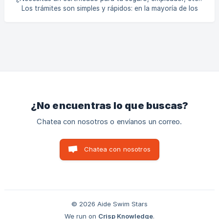
teléfono. Indica: El nombre y apellid
Los trámites son simples y rápidos: en la mayoría de los
casos, tus facturas son suficientes. 🧭 1. Descargar tus
facturas oficiales Inicia sesión en tu cuenta de cliente
Swim Stars en 👉 https://backoffice.bsport.io Haz clic en
“Mi cuenta → Mis Facturas” Descarga las facturas
correspondientes a tus pagos (suscripción, paquete de
clases o clase de prueba). 💡 Estas facturas incluyen todas
las menciones l
¿No encuentras lo que buscas?
Chatea con nosotros o envíanos un correo.
Chatea con nosotros
© 2026 Aide Swim Stars
We run on
Crisp Knowledge
.