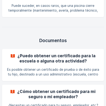
Puede suceder, en casos raros, que una piscina cierre
temporalmente (mantenimiento, avería, problema técnico,
calidad del agua, trabajos, etc.). Aquí te explicamos cómo
se maneja esta situación 👇 🚧 1. Si el cierre es corto (unos
días o semanas) No te preocupes 💦 Tu centro Swim Stars:
Te informa por correo electrónico y/o SMS, Y reprograma
automáticamente las clases afectadas en tu cuenta
(suscripción o paquete). ✅ Las clases nunca se pierden: se
Documentos
reprograman o se acreditan para ser recup
¿Puedo obtener un certificado para la
escuela o alguna otra actividad?
Es posible obtener un certificado de prueba o de éxito para
tu hijo, destinado a un uso administrativo (escuela, centro
de ocio, colonia, club deportivo, etc.). La prueba se realiza
en el marco de la clase habitual, por el entrenador, y se
valida directamente por el centro Swim Stars. Este
¿Cómo obtener un certificado para mi
certificado solo se emite a los alumnos inscritos en las
seguro o mi empleador?
clases. 🧭 1. ¿Cómo hacer la solicitud? Contacta con tu
centro Swim Stars: 📧 Por correo electrónico, 📞 O por
¿Necesitas un certificado para tu seguro, empleador, etc.?