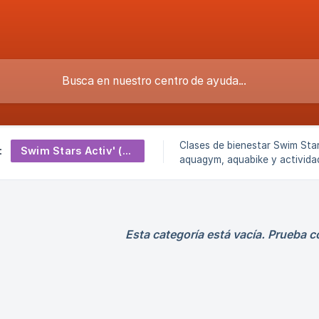
Clases de bienestar Swim Star
Swim Stars Activ' (bienestar)
:
aquagym, aquabike y actividad
Público objetivo, inscripción, 
reposición y particularidades 
Esta categoría está vacía. Prueba c