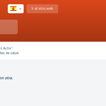
Ir al sitio web
s Activ':
es de salud.
desarrollo,
de est
on otra.