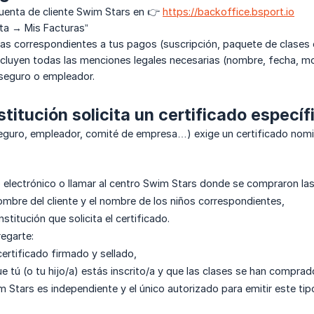
 cuenta de cliente Swim Stars en 👉
https://backoffice.bsport.io
nta → Mis Facturas”
as correspondientes a tus pagos (suscripción, paquete de clases 
incluyen todas las menciones legales necesarias (nombre, fecha, 
 seguro o empleador.
institución solicita un certificado específ
(seguro, empleador, comité de empresa…) exige un certificado nomi
o electrónico o llamar al centro Swim Stars donde se compraron las
nombre del cliente y el nombre de los niños correspondientes,
nstitución que solicita el certificado.
regarte:
certificado firmado y sellado,
 tú (o tu hijo/a) estás inscrito/a y que las clases se han compra
 Stars es independiente y el único autorizado para emitir este t