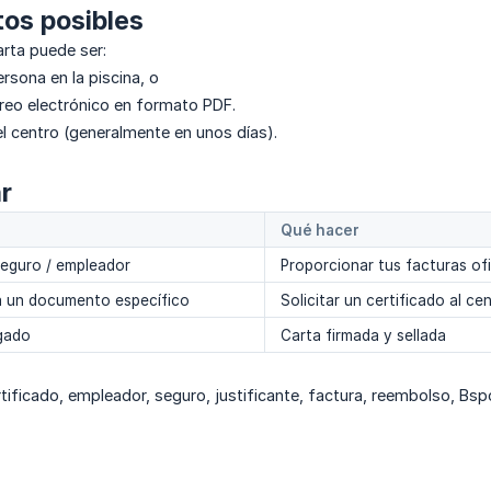
tos posibles
carta puede ser:
rsona en la piscina, o
reo electrónico en formato PDF.
l centro (generalmente en unos días).
r
Qué hacer
seguro / empleador
Proporcionar tus facturas ofi
ita un documento específico
Solicitar un certificado al ce
egado
Carta firmada y sellada
rtificado, empleador, seguro, justificante, factura, reembolso, Bs