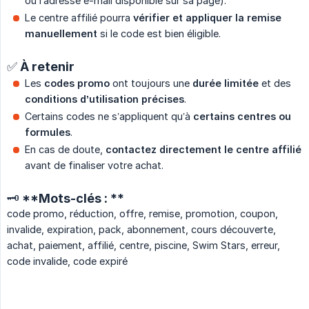
ou l’adresse e-mail disponible sur sa page).
Le centre affilié pourra
vérifier et appliquer la remise 
manuellement
si le code est bien éligible.
✅ À retenir
Les
codes promo
ont toujours une
durée limitée
et des
conditions d’utilisation précises
.
Certains codes ne s’appliquent qu’à
certains centres ou 
formules
.
En cas de doute,
contactez directement le centre affilié
avant de finaliser votre achat.
🗝️ **Mots-clés : **
code promo, réduction, offre, remise, promotion, coupon,
invalide, expiration, pack, abonnement, cours découverte,
achat, paiement, affilié, centre, piscine, Swim Stars, erreur,
code invalide, code expiré