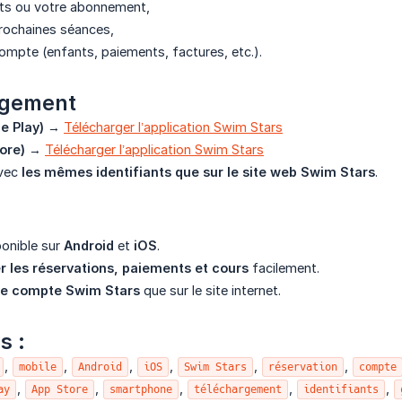
its ou votre abonnement,
rochaines séances,
compte (enfants, paiements, factures, etc.).
rgement
e Play)
→
Télécharger l’application Swim Stars
ore)
→
Télécharger l’application Swim Stars
avec
les mêmes identifiants que sur le site web Swim Stars
.
ponible sur
Android
et
iOS
.
r les réservations, paiements et cours
facilement.
e compte Swim Stars
que sur le site internet.
s :
,
,
,
,
,
,
mobile
Android
iOS
Swim Stars
réservation
compte
,
,
,
,
,
ay
App Store
smartphone
téléchargement
identifiants