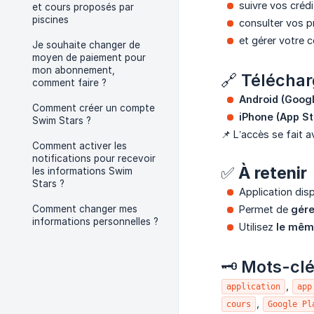
suivre vos créd
et cours proposés par
piscines
consulter vos p
et gérer votre 
Je souhaite changer de
moyen de paiement pour
mon abonnement,
🔗
Télécha
comment faire ?
Android (Googl
Comment créer un compte
iPhone (App St
Swim Stars ?
📌 L’accès se fait 
Comment activer les
notifications pour recevoir
✅ À retenir
les informations Swim
Stars ?
Application dis
Comment changer mes
Permet de
gére
informations personnelles ?
Utilisez
le mêm
🗝️
Mots-clé
,
application
app
,
cours
Google Pl