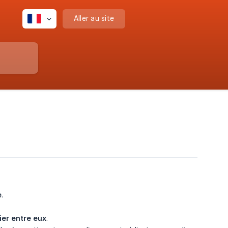
Aller au site
e
.
lier entre eux
.