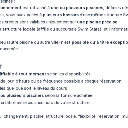
scines :
bonnement
est rattaché à
une ou plusieurs piscines
, définies dès
cas, vous avez accès à
plusieurs bassins
d’une même structure Sw
les crédits sont valables uniquement sur
une piscine précise
.
la
structure locale
(affilié ou succursale Swim Stars), et l’informa
u (autre piscine ou autre ville) n’est
possible qu’à titre excepti
concernée.
r
ifiable à tout moment
selon les disponibilités
e jour, d’heure ou de fréquence possible à chaque réservation
les quel que soit le niveau du cours
ou plusieurs piscines
selon la formule achetée
ert libre entre piscines hors de votre structure
, changement, piscine, structure locale, flexibilité, réservation, m