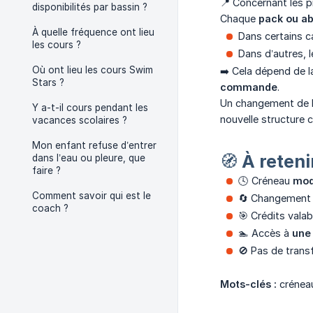
📍 Concernant les pi
disponibilités par bassin ?
Chaque
pack ou a
À quelle fréquence ont lieu
Dans certains 
les cours ?
Dans d’autres, 
Où ont lieu les cours Swim
➡️ Cela dépend de 
Stars ?
commande
.
Un changement de lie
Y a-t-il cours pendant les
nouvelle structure 
vacances scolaires ?
Mon enfant refuse d’entrer
🧭 À reteni
dans l’eau ou pleure, que
faire ?
🕓 Créneau
mod
Comment savoir qui est le
🔄 Changement d
coach ?
🎯 Crédits valab
🏊 Accès à
une 
🚫 Pas de transf
Mots-clés :
créneau