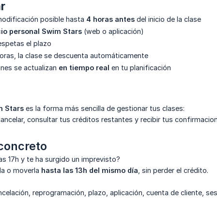
r
odificación posible hasta
4 horas antes
del inicio de la clase
io personal Swim Stars
(web o aplicación)
espetas el plazo
oras, la clase se descuenta automáticamente
nes se actualizan
en tiempo real
en tu planificación
m Stars
es la forma más sencilla de gestionar tus clases:
ncelar, consultar tus créditos restantes y recibir tus confirmacion
concreto
las 17h y te ha surgido un imprevisto?
la o moverla
hasta las 13h del mismo día
, sin perder el crédito.
ncelación, reprogramación, plazo, aplicación, cuenta de cliente, se