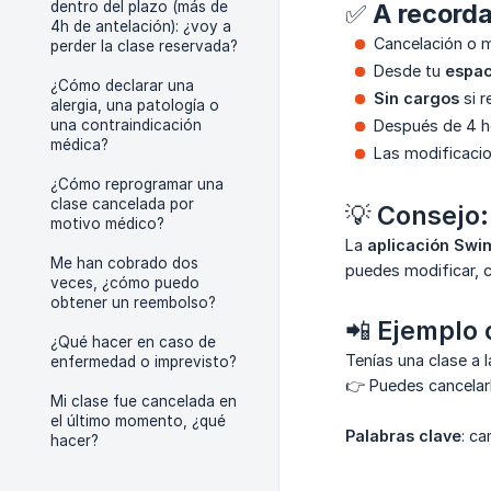
dentro del plazo (más de
✅ A recorda
4h de antelación): ¿voy a
Cancelación o m
perder la clase reservada?
Desde tu
espac
¿Cómo declarar una
Sin cargos
si r
alergia, una patología o
una contraindicación
Después de 4 h
médica?
Las modificacio
¿Cómo reprogramar una
clase cancelada por
💡
Consejo:
motivo médico?
La
aplicación Swi
Me han cobrado dos
puedes modificar, ca
veces, ¿cómo puedo
obtener un reembolso?
📲
Ejemplo 
¿Qué hacer en caso de
Tenías una clase a 
enfermedad o imprevisto?
👉 Puedes cancelar
Mi clase fue cancelada en
el último momento, ¿qué
Palabras clave
: ca
hacer?